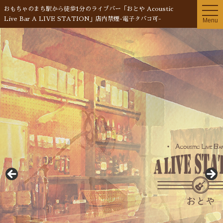
t
おもちゃのまち駅から徒歩1分のライブバー「おとや Acoustic
o
Live Bar A LIVE STATION」店内禁煙-電子タバコ可-
Menu
g
g
l
e
n
a
v
i
g
a
t
i
o
n